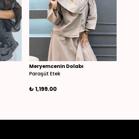
Meryemcenin Dolabı
Mery
Paraşüt Etek
Basic 
₺ 1,199.00
₺ 1,2