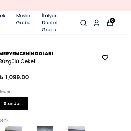
pek
Müslin
İtalyan
0
Grubu
Dantel
Grubu
MERYEMCENİN DOLABI
Büzgülü Ceket
₺ 1,099.00
Beden
Standart
Renk