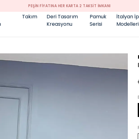
GENÇ BÜYÜK BEDEN 👑
Takım
Deri Tasarım
Pamuk
İtalyan İ
m
Kreasyonu
Serisi
Modelleri