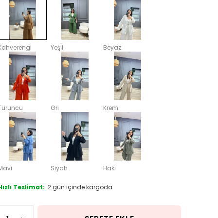
Kahverengi
Yeşil
Beyaz
Turuncu
Gri
Krem
Mavi
Siyah
Haki
Hızlı Teslimat:
2 gün içinde kargoda