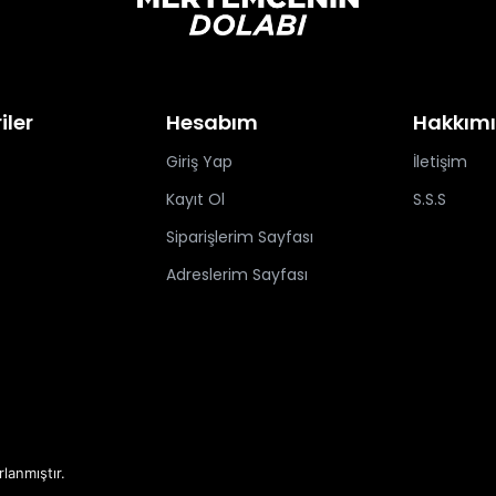
iler
Hesabım
Hakkım
Giriş Yap
İletişim
Kayıt Ol
S.S.S
Siparişlerim Sayfası
Adreslerim Sayfası
rlanmıştır.