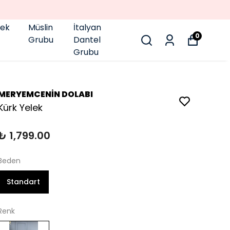
pek
Müslin
İtalyan
0
Grubu
Dantel
Grubu
MERYEMCENİN DOLABI
Kürk Yelek
₺ 1,799.00
Beden
Standart
Renk