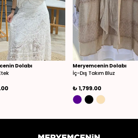
enin Dolabı
Meryemcenin Dolabı
Etek
İç-Dış Takım Bluz
.00
₺ 1,799.00