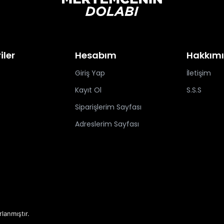
iler
Hesabım
Hakkım
Giriş Yap
İletişim
Kayıt Ol
S.S.S
Siparişlerim Sayfası
Adreslerim Sayfası
rlanmıştır.