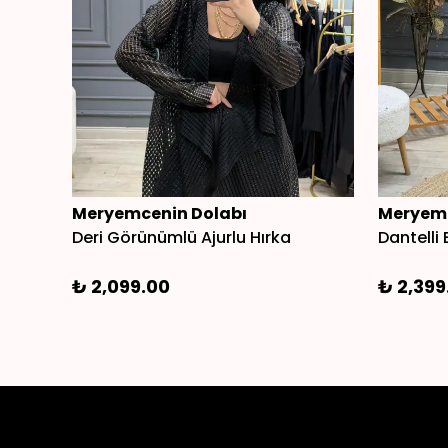
Meryemcenin Dolabı
Meryemc
Deri Görünümlü Ajurlu Hırka
Dantelli 
₺ 2,099.00
₺ 2,399