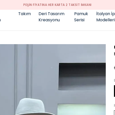
GENÇ BÜYÜK BEDEN 👑
Takım
Deri Tasarım
Pamuk
İtalyan İ
m
Kreasyonu
Serisi
Modelleri