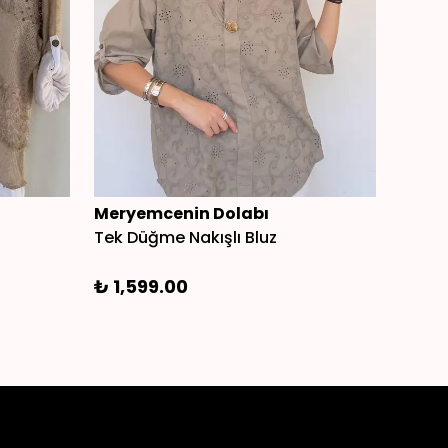
Meryemcenin Dolabı
Yapra
Tek Düğme Nakışlı Bluz
₺ 1,0
₺ 1,599.00