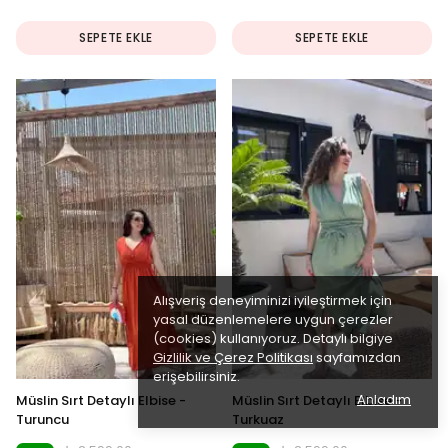
SEPETE EKLE
SEPETE EKLE
Alışveriş deneyiminizi iyileştirmek için
yasal düzenlemelere uygun çerezler
(cookies) kullanıyoruz. Detaylı bilgiye
Gizlilik ve Çerez Politikası
sayfamızdan
erişebilirsiniz.
Anladım
Müslin Sırt Detaylı Elbise -
Müslin Sırt Detaylı Elbise -
Turuncu
Turkuaz