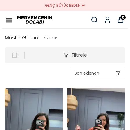
GENÇ BÜYÜK BEDEN 👑
0
Müslin Grubu
57
ürün
Filtrele
Son eklenen