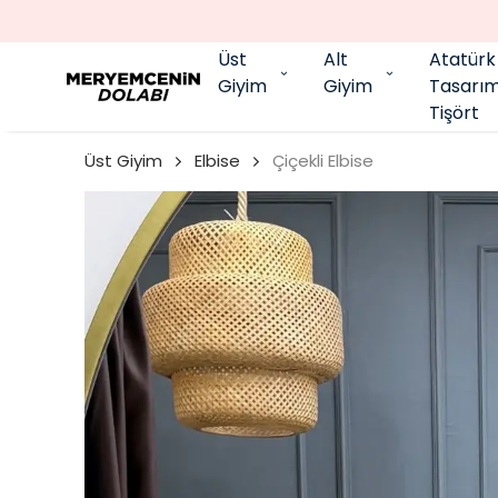
Üst
Alt
Atatürk
Giyim
Giyim
Tasarı
Tişört
Üst Giyim
Elbise
Çiçekli Elbise