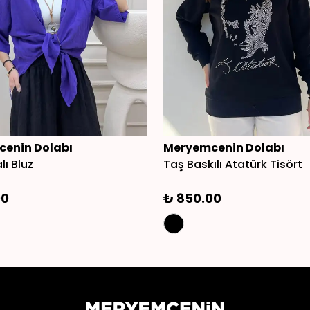
enin Dolabı
Meryemcenin Dolabı
ı Bluz
Taş Baskılı Atatürk Tisört
00
₺ 850.00