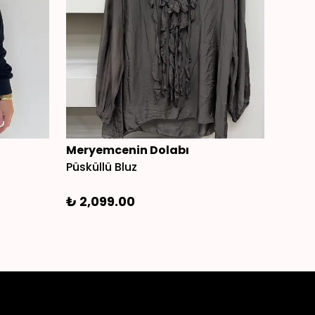
Meryemcenin Dolabı
Cadı 
Püsküllü Bluz
₺ 1,3
₺ 2,099.00