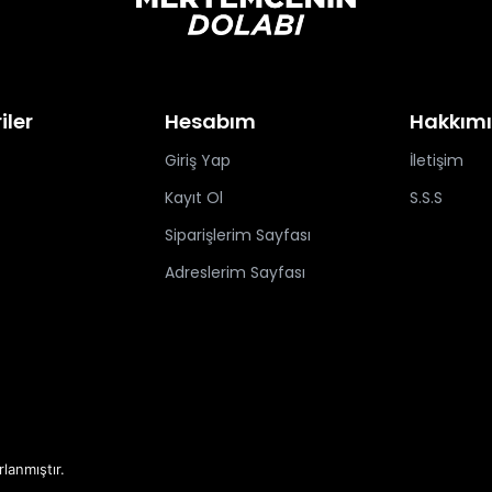
iler
Hesabım
Hakkım
Giriş Yap
İletişim
Kayıt Ol
S.S.S
Siparişlerim Sayfası
Adreslerim Sayfası
rlanmıştır.