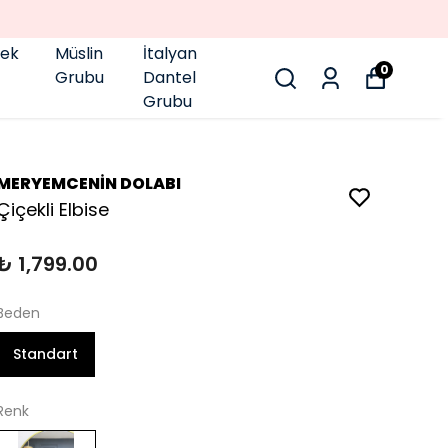
GENÇ BÜYÜK BEDEN 👑
pek
Müslin
İtalyan
0
Grubu
Dantel
Grubu
MERYEMCENİN DOLABI
Çiçekli Elbise
₺ 1,799.00
Beden
Standart
Renk