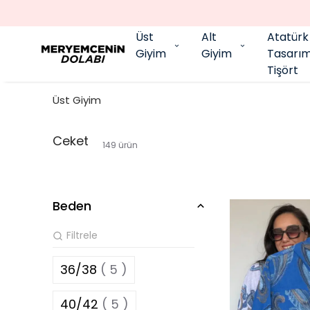
Üst
Alt
Atatürk
Giyim
Giyim
Tasarı
Tişört
Üst Giyim
Ceket
149
ürün
Beden
36/38
( 5 )
40/42
( 5 )