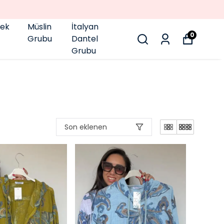
pek
Müslin
İtalyan
0
Grubu
Dantel
Grubu
Son eklenen