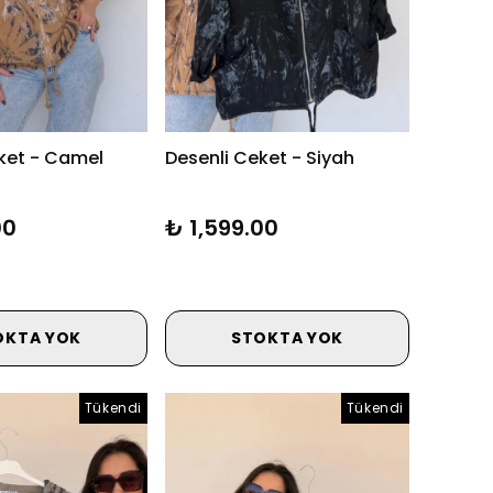
ket - Camel
Desenli Ceket - Siyah
00
₺ 1,599.00
OKTA YOK
STOKTA YOK
Tükendi
Tükendi