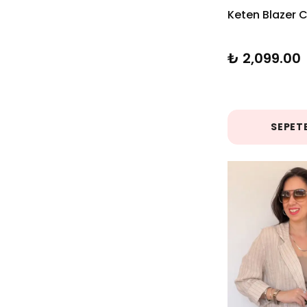
Keten Blazer 
Vizon
( 5 )
₺ 2,099.00
Yağ Yeşili
( 1 )
Yeşil
( 6 )
SEPETE