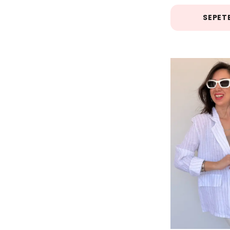
SEPETE
Krem
( 5 )
Lacivert
( 7 )
Mavi
( 9 )
Mor
( 3 )
Olive
( 3 )
pudra
( 1 )
Siyah
( 16 )
Taş
( 10 )
Turkuaz
( 1 )
Turuncu
( 7 )