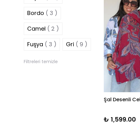
Bordo
( 3 )
Camel
( 2 )
Fuşya
( 3 )
Gri
( 9 )
Haki
( 12 )
Filtreleri temizle
Hardal
( 3 )
Kahverengi
( 14 )
Şal Desenli Ce
Kiremit
( 2 )
₺ 1,599.00
Kırmızı
( 5 )
Koyu yeşil
( 1 )