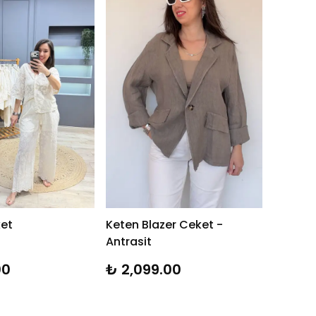
ket
Keten Blazer Ceket -
Antrasit
00
₺ 2,099.00