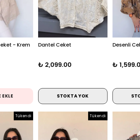
Ceket - Krem
Dantel Ceket
Desenli Ce
₺ 2,099.00
₺ 1,599.
 EKLE
STOKTA YOK
ST
Tükendi
Tükendi