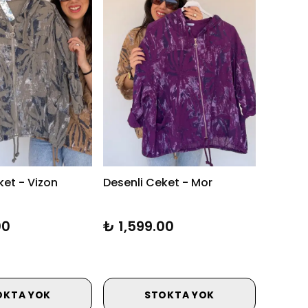
ket - Vizon
Desenli Ceket - Mor
00
₺ 1,599.00
OKTA YOK
STOKTA YOK