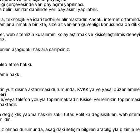
rliği çerçevesinde veri paylaşımı yapılması.
lirli sınırlar dahilinde veri paylaşımı yapılabilir.
la, teknolojik ve idari tedbirler alınmaktadır. Ancak, internet ortamı
emler alınmakla birlikte, size ait verilerin güvenliği konusunda da dik
 web sitemizin kullanımını kolaylaştırmak ve kişiselleştirilmiş deneyimle
niz.
eriler, aşağıdaki haklara sahipsiniz:
talep etme hakkı.
steme hakkı.
lerinizin yurt dışına aktarılması durumunda, KVKK'ya ve yasal düzenlemel
eri
a ve/veya telefon yoluyla toplanmaktadır. Kişisel verilerinizin toplanma
maktadır.
değişiklik yapma hakkını saklı tutar. Politika değişiklikleri, web sitem
lidir.
iniz olması durumunda, aşağıdaki iletişim bilgileri aracılığıyla bizimle ile