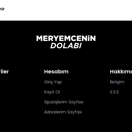
mir
iler
Hesabım
Hakkım
Giriş Yap
İletişim
Kayıt Ol
S.S.S
Siparişlerim Sayfası
Adreslerim Sayfası