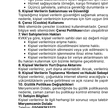
Hizmet sağlayıcılarla (örneğin, kargo firmaları) işbi
Üçüncü şahıslarla, yalnızca gerektiği durumlarda ve be
5. Kişisel Verilerin Saklanması ve Güvenliği
Topladığımız kişisel verilerin güvenliğini sağlamak amacıy
nedenle, kişisel verilerinizin korunması için tüm uygun önl
6. Çerez (Cookie) Kullanımı
Web sitemizde çerezler (cookies) kullanılmaktadır. Çerezler,
bilgiye web sitemizdeki
Çerez Politikası
ndan ulaşabilirsi
7. Veri Sahiplerinin Hakları
KVKK'ya göre, kişisel verilerin sahibi olan siz değerli müşt
Kişisel verilerinize erişme hakkı.
Kişisel verilerinizin düzeltilmesini isteme hakkı.
Kişisel verilerinizin silinmesini veya yok edilmesini 
Kişisel verilerinizin işlenmesine itiraz etme hakkı.
Kişisel verilerinizin başka bir veriye aktarılmasını i
Bu hakları kullanmak için bizimle iletişime geçebilirsiniz.
8. Kişisel Verilerin Yurt Dışına Aktarımı
Kişisel verileriniz, yurt dışına aktarılabilir. Ancak, veri
9. Kişisel Verilerin Toplanma Yöntemi ve Hukuki Sebepl
Kişisel verileriniz, çoğunlukla internet sitemiz aracılığıyl
yükümlülüklerin yerine getirilmesi ve açık rızanız ile yapıl
10. Gizlilik Politikası Değişiklikleri
Meryemcenin Dolabı, gerektiğinde bu gizlilik politikasında 
nedenle, zaman zaman bu politikayı kontrol etmeniz önem
11. İletişim Bilgileri
Kişisel verileriniz ile ilgili herhangi bir sorunuz veya taleb
Meryemcenin Dolabı
Telefon:
05069763372