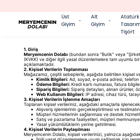
Üst
Alt
Atatürk
Giyim
Giyim
Tasarı
Tişört
1. Giriş
Meryemcenin Dolabı
(bundan sonra "Butik" veya "Şirket"
(KVKK) ve diğer ilgili yasal düzenlemelere tam uyumlu bir ş
açıklamaktadır.
2. Kişisel Verilerin Toplanması
Mağazamız, çeşitli sebeplerle, aşağıda belirtilen kişisel ver
Kimlik Bilgileri:
Ad, soyad, e-posta adresi, telefon nu
Ödeme Bilgileri:
Kredi kartı numarası, fatura bilgile
Sipariş Bilgileri:
Sipariş detayları, alınan ürünler,
Web Kullanım Bilgileri:
IP adresi, cihaz türü, tarayıc
3. Kişisel Verilerin İşlenme Amaçları
Toplanan kişisel verileriniz, aşağıdaki amaçlarla işlenecekt
Alışveriş işlemlerinin gerçekleştirilmesi ve teslimatı
Müşteri hizmetlerinin sağlanması ve destek hizmetl
Satış ve pazarlama faaliyetleri, müşteri memnuniyet
Yasal yükümlülüklerin yerine getirilmesi.
4. Kişisel Verilerin Paylaşılması
Meryemcenin Dolabı, kişisel verilerinizi, yalnızca aşağıd
İlgili yasal düzenlemelere uyum sağlamak için resm