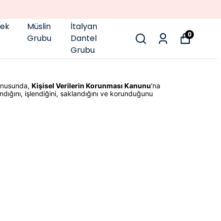
pek
Müslin
İtalyan
0
Grubu
Dantel
Grubu
konusunda,
Kişisel Verilerin Korunması Kanunu
'na
andığını, işlendiğini, saklandığını ve korunduğunu