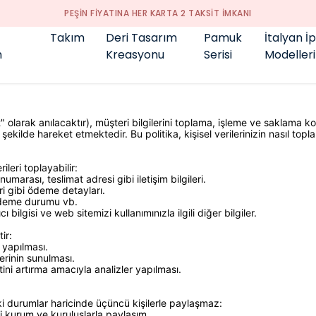
PEŞİN FİYATINA HER KARTA 2 TAKSİT İMKANI
Takım
Deri Tasarım
Pamuk
İtalyan İ
m
Kreasyonu
Serisi
Modelleri
 olarak anılacaktır), müşteri bilgilerini toplama, işleme ve saklama 
ekilde hareket etmektedir. Bu politika, kişisel verilerinizin nasıl topl
ileri toplayabilir:
marası, teslimat adresi gibi iletişim bilgileri.
ri gibi ödeme detayları.
 ödeme durumu vb.
ı bilgisi ve web sitemizi kullanımınızla ilgili diğer bilgiler.
ir:
n yapılması.
erinin sunulması.
ini artırma amacıyla analizler yapılması.
aki durumlar haricinde üçüncü kişilerle paylaşmaz:
i kurum ve kuruluşlarla paylaşım.