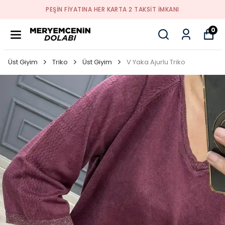
PEŞİN FİYATINA HER KARTA 2 TAKSİT İMKANI
0
Üst Giyim
Triko
Üst Giyim
V Yaka Ajurlu Triko