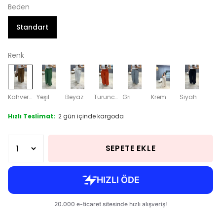
Beden
Standart
Renk
Kahverengi
Yeşil
Beyaz
Turuncu
Gri
Krem
Siyah
Hızlı Teslimat:
2 gün içinde kargoda
SEPETE EKLE