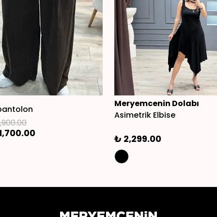
Meryemcenin Dolabı
pantolon
Asimetrik Elbise
1,900.00
1,700.00
₺ 2,299.00