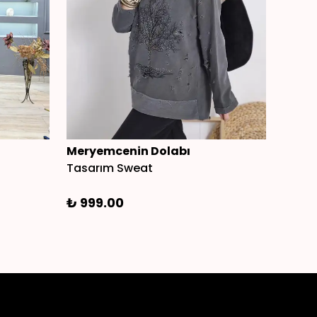
Meryemcenin Dolabı
Tül El
Tasarım Sweat
%
22
₺ 999.00