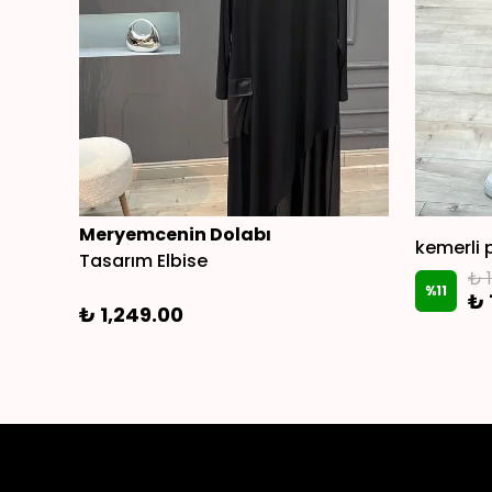
Meryemcenin Dolabı
kemerli 
Tasarım Elbise
₺ 
%
11
₺ 
₺ 1,249.00