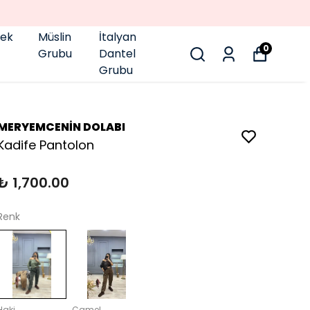
GEN
pek
Müslin
İtalyan
0
Grubu
Dantel
Grubu
MERYEMCENİN DOLABI
Kadife Pantolon
₺ 1,700.00
Renk
Haki
Camel