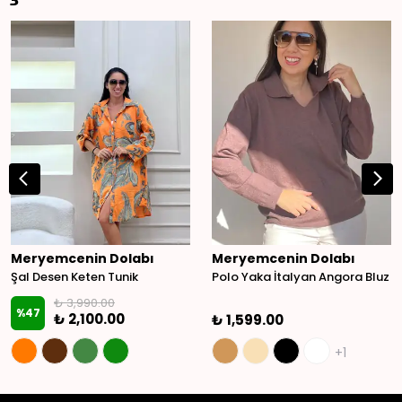
Meryemcenin Dolabı
Meryemcenin Dolabı
Şal Desen Keten Tunik
Polo Yaka İtalyan Angora Bluz
₺ 3,990.00
%
47
₺ 2,100.00
₺ 1,599.00
+1