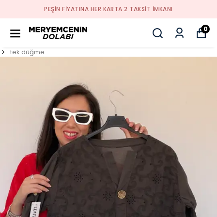
PEŞİN FİYATINA HER KARTA 2 TAKSİT İMKANI
0
tek düğme