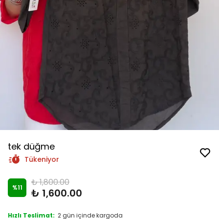
tek düğme
Tükeniyor
₺ 1,800.00
%
11
₺ 1,600.00
Hızlı Teslimat:
2 gün içinde kargoda