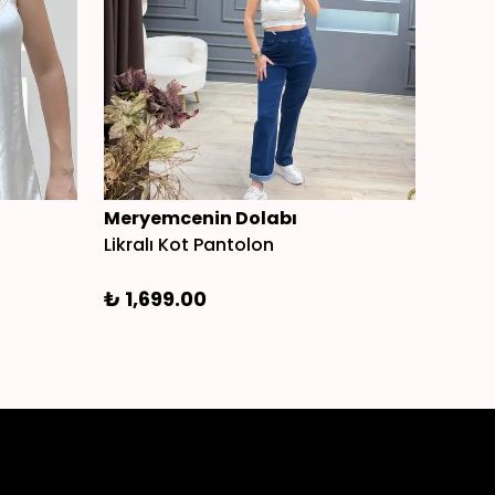
Meryemcenin Dolabı
Mery
Likralı Kot Pantolon
Nakışl
₺ 1,699.00
₺ 1,2