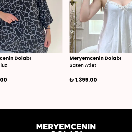
enin Dolabı
Meryemcenin Dolabı
Bluz
Saten Atlet
.00
₺ 1,399.00