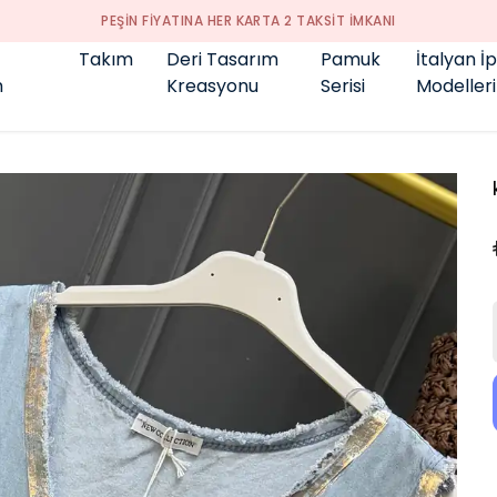
GENÇ BÜYÜK BEDEN 👑
Takım
Deri Tasarım
Pamuk
İtalyan İ
m
Kreasyonu
Serisi
Modelleri