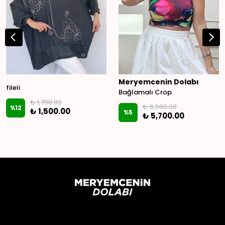
Meryemcenin Dolabı
fileli
Bağlamalı Crop
₺ 1,700.00
₺ 6,000.00
%
12
₺ 1,500.00
%
5
₺ 5,700.00