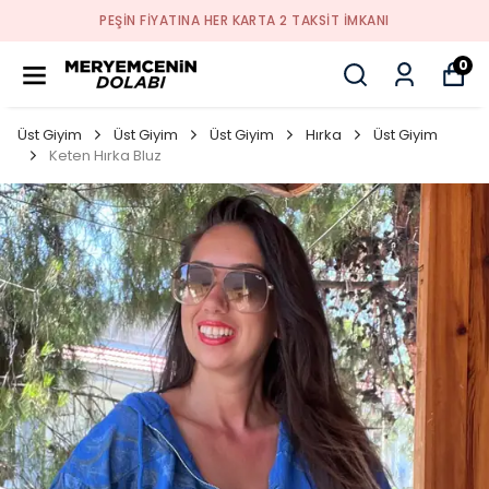
PEŞİN FİYATINA HER KARTA 2 TAKSİT İMKANI
0
Üst Giyim
Üst Giyim
Üst Giyim
Hırka
Üst Giyim
Keten Hırka Bluz