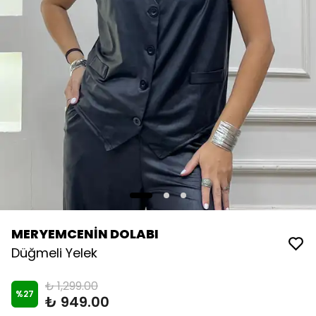
MERYEMCENİN DOLABI
Düğmeli Yelek
₺ 1,299.00
%
27
₺ 949.00