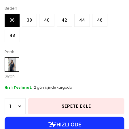
Beden
36
38
40
42
44
46
48
Renk
Siyah
Hızlı Teslimat:
2 gün içinde kargoda
SEPETE EKLE