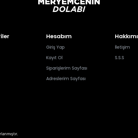
iler
Hesabım
Hakkım
Giriş Yap
İletişim
Kayıt Ol
S.S.S
Siparişlerim Sayfası
Adreslerim Sayfası
rlanmıştır.