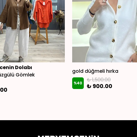
enin Dolabı
gold düğmeli hırka
Büzgülü Gömlek
₺ 1,500.00
%
40
₺ 900.00
.00