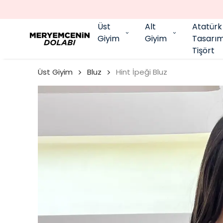
Üst
Alt
Atatürk
Giyim
Giyim
Tasarı
Tişört
Üst Giyim
Bluz
Hint İpeği Bluz