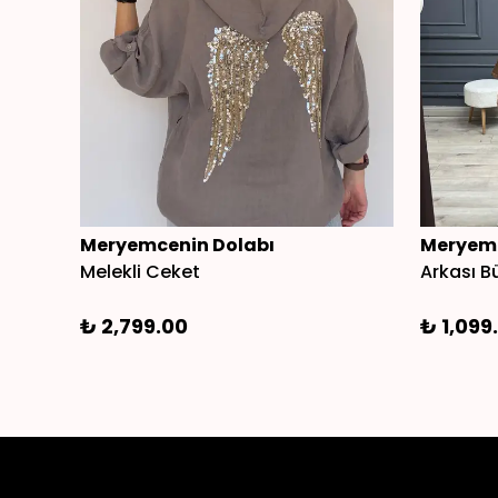
Meryemcenin Dolabı
Meryemc
Melekli Ceket
Arkası 
₺ 2,799.00
₺ 1,099