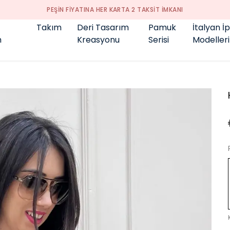
GENÇ BÜYÜK BEDEN 👑
Takım
Deri Tasarım
Pamuk
İtalyan İ
m
Kreasyonu
Serisi
Modelleri