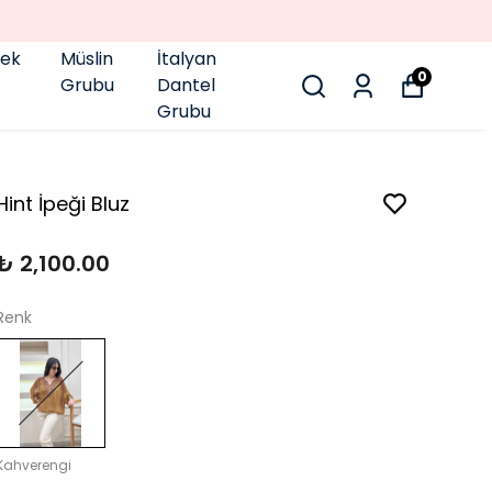
pek
Müslin
İtalyan
0
Grubu
Dantel
Grubu
Hint İpeği Bluz
₺ 2,100.00
Renk
Kahverengi