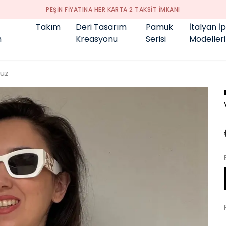
Takım
Deri Tasarım
Pamuk
İtalyan İ
m
Kreasyonu
Serisi
Modelleri
luz