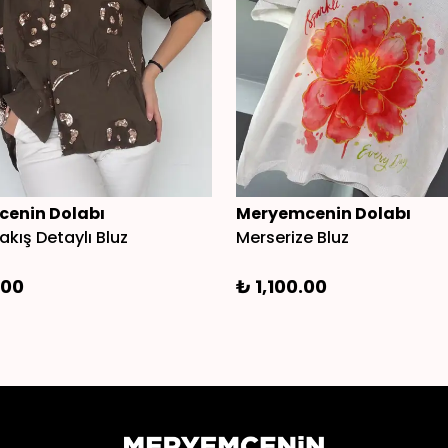
enin Dolabı
Meryemcenin Dolabı
akış Detaylı Bluz
Merserize Bluz
.00
₺ 1,100.00