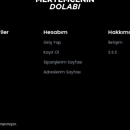
iler
Hesabım
Hakkım
Giriş Yap
İletişim
Kayıt Ol
S.S.S
Siparişlerim Sayfası
Adreslerim Sayfası
rlanmıştır.