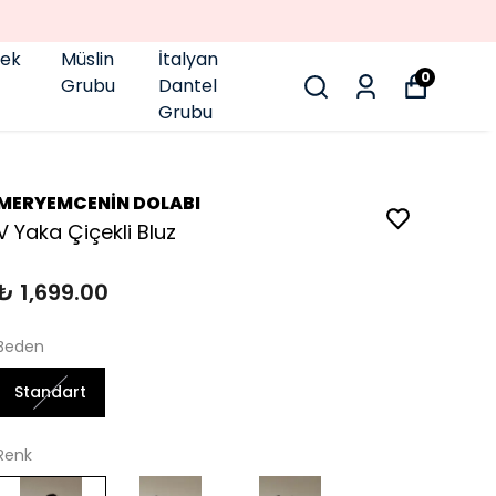
pek
Müslin
İtalyan
0
Grubu
Dantel
Grubu
MERYEMCENİN DOLABI
V Yaka Çiçekli Bluz
₺ 1,699.00
Beden
Standart
Renk