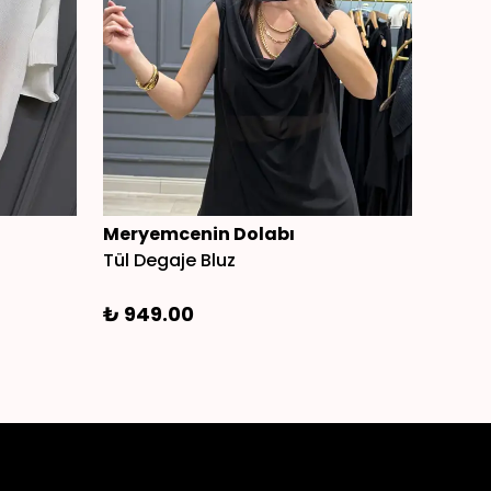
Meryemcenin Dolabı
Mery
Tül Degaje Bluz
Pamuk
₺ 949.00
₺ 1,0