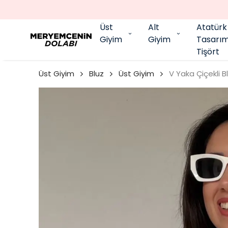
PEŞİN FİYATINA HER KARTA 2 TAKSİT İMKANI
Üst
Alt
Atatürk
Giyim
Giyim
Tasarı
Tişört
Üst Giyim
Bluz
Üst Giyim
V Yaka Çiçekli B