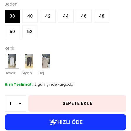
Beden
38
40
42
44
46
48
50
52
Renk
Beyaz
Siyah
Bej
Hızlı Teslimat:
2 gün içinde kargoda
SEPETE EKLE