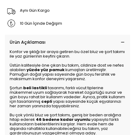
Aynı Gün Kargo
10 Gün İçinde Değişim
Ürün Açıklaması
Konfor ve şıklığı bir araya getiren bu özel bluz ve şort takımı
ile yaz günlerinin keyfini çıkarın.
Üstün kalitesiyle öne çıkan bu takım, cildinize dost ve nefes
alabilen
yüzde yüz pamuk
kumaştan üretilmiştir.
Pamuğun doğal yapısı sayesinde gün boyu ferahlık ve
maksimum konfor deneyimi yaşarsınız.
Şortun
beli lastikli
tasarımı, farklı vücut tiplerine
mükemmel uyum sağlayarak hareket özgürlüğü sunar ve
gün boyu rahat bir kullanım vadeder. Ayrıca, pratik kullanım
için tasarlanmış
cepli
yapısı sayesinde küçük eşyalarınızı
her zaman yanınızda taşıyabilirsiniz.
Bu çok yönlü bluz ve şort takımı, geniş bir beden aralığına
hitap ederek
46 bedene kadar uyumlu
yapısıyla farklı
kullanıcıların beklentilerini karşılar. Hem evde hem de
dışarıda rahatlıkla kullanabileceğiniz bu takım, yaz
gardırobunuzun vazgeçilmezi olmaya aday.