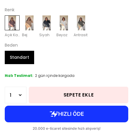
Renk
Açık Kahverengi
Bej
Siyah
Beyaz
Antrasit
Beden
Standart
Hızlı Teslimat:
2 gün içinde kargoda
SEPETE EKLE