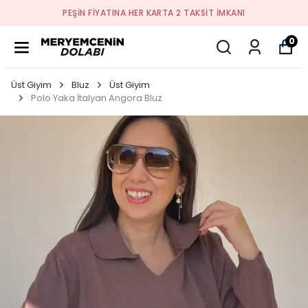
PEŞİN FİYATINA HER KARTA 2 TAKSİT İMKANI
0
Üst Giyim
Bluz
Üst Giyim
Polo Yaka İtalyan Angora Bluz