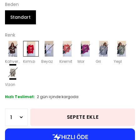
Beden
Standart
Renk
Kahverengi
Kırmızı
Beyaz
Kiremit
Mor
Gri
Yeşil
Vizon
Hızlı Teslimat:
2 gün içinde kargoda
SEPETE EKLE