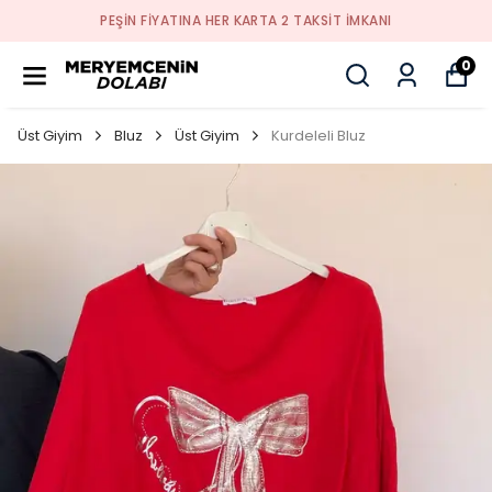
PEŞİN FİYATINA HER KARTA 2 TAKSİT İMKANI
0
Üst Giyim
Bluz
Üst Giyim
Kurdeleli Bluz