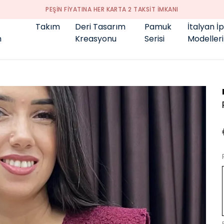
PEŞİN FİYATINA HER KARTA 2 TAKSİT İMKANI
Takım
Deri Tasarım
Pamuk
İtalyan İ
m
Kreasyonu
Serisi
Modelleri