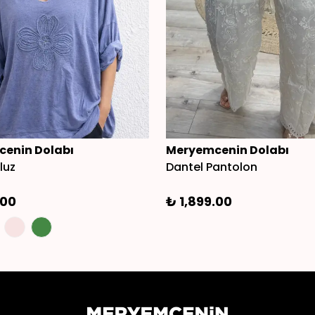
enin Dolabı
Meryemcenin Dolabı
luz
Dantel Pantolon
.00
₺ 1,899.00