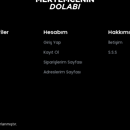
iler
Hesabım
Hakkım
Giriş Yap
İletişim
Kayıt Ol
S.S.S
Siparişlerim Sayfası
Adreslerim Sayfası
rlanmıştır.