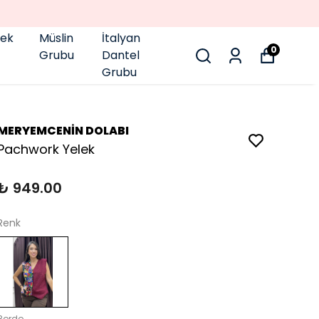
pek
Müslin
İtalyan
0
Grubu
Dantel
Grubu
MERYEMCENİN DOLABI
Pachwork Yelek
₺ 949.00
Renk
Bordo