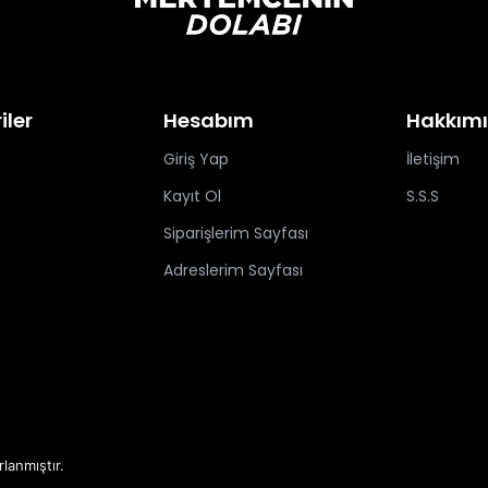
iler
Hesabım
Hakkım
Giriş Yap
İletişim
Kayıt Ol
S.S.S
Siparişlerim Sayfası
Adreslerim Sayfası
rlanmıştır.