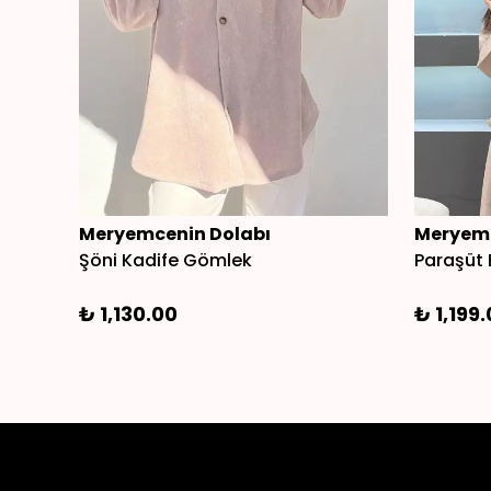
Meryemcenin Dolabı
Meryemc
Şöni Kadife Gömlek
Paraşüt 
₺ 1,130.00
₺ 1,199