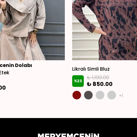
enin Dolabı
Likralı Simli Bluz
Etek
₺ 1,100.00
%
23
₺ 850.00
.00
+1