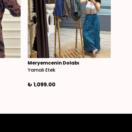
Meryemcenin Dolabı
Mery
Yamalı Etek
Nakışl
₺ 1,099.00
₺ 3,