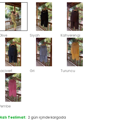
Olive
Siyah
Kahverengi
Lacivert
Gri
Turuncu
Pembe
Hızlı Teslimat:
2 gün içinde kargoda