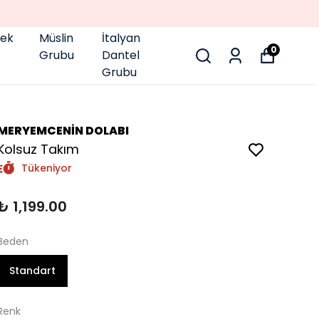
pek
Müslin
İtalyan
0
Grubu
Dantel
Grubu
MERYEMCENİN DOLABI
Kolsuz Takım
Tükeniyor
₺ 1,199.00
Beden
Standart
Renk