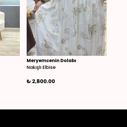
Meryemcenin Dolabı
Mery
Nakışlı Elbise
Angor
₺ 2,800.00
₺ 1,3