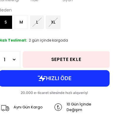
Beden
S
M
L
XL
Hızlı Teslimat:
2 gün içinde kargoda
SEPETE EKLE
10 Gün İçinde
Aynı Gün Kargo
Değişim