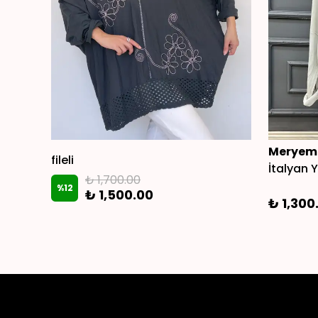
Meryemc
fileli
İtalyan Yı
₺ 1,700.00
%
12
₺ 1,500.00
₺ 1,300