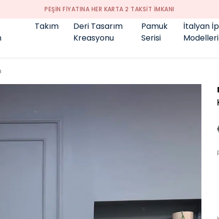
GENÇ BÜYÜK BEDEN 👑
Takım
Deri Tasarım
Pamuk
İtalyan İ
m
Kreasyonu
Serisi
Modelleri
m