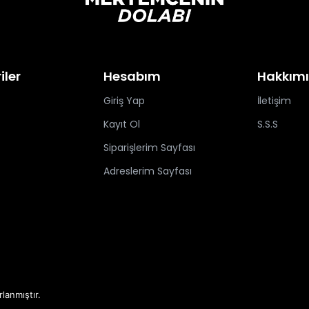
iler
Hesabım
Hakkım
Giriş Yap
İletişim
Kayıt Ol
S.S.S
Siparişlerim Sayfası
Adreslerim Sayfası
rlanmıştır.