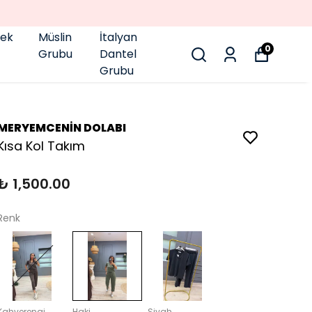
pek
Müslin
İtalyan
0
Grubu
Dantel
Grubu
MERYEMCENİN DOLABI
Kısa Kol Takım
₺ 1,500.00
Renk
Kahverengi
Haki
Siyah