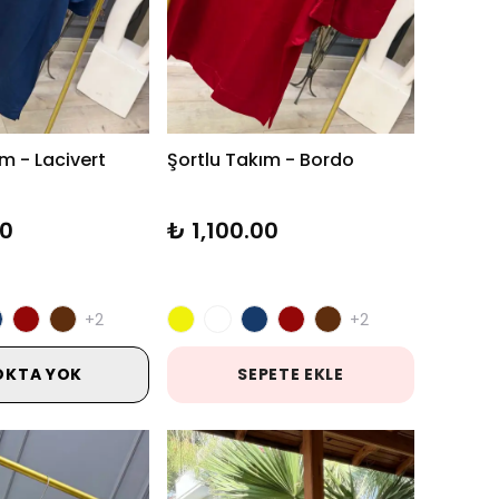
m - Lacivert
Şortlu Takım - Bordo
00
₺ 1,100.00
+2
+2
OKTA YOK
SEPETE EKLE