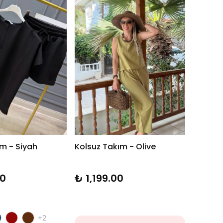
ım - Siyah
Kolsuz Takım - Olive
00
₺ 1,199.00
+2