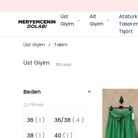
Üst
Alt
Atatürk
Giyim
Giyim
Tasarı
Tişört
Üst Giyim
Takım
Üst Giyim
150
ürün
Beden
36
( 1 )
36/38
( 4 )
38
( 1 )
40
( 1 )