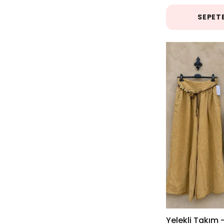
SEPETE
Kiremit
( 1 )
Krem
( 4 )
Lacivert
( 8 )
Mavi
( 9 )
Mint Yeşili
( 3 )
Mor
( 3 )
Nar Çiçeği
( 1 )
Olive
( 3 )
Yelekli Takım 
Pembe
( 5 )