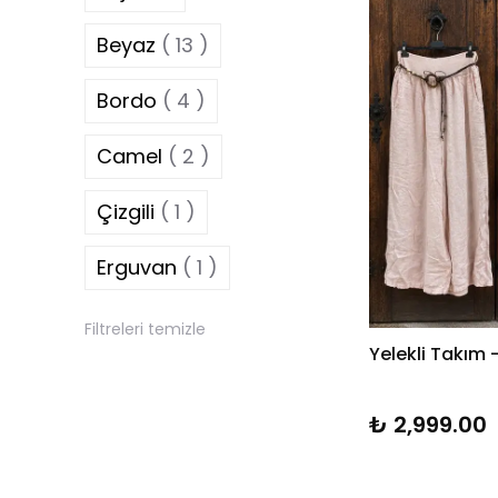
Beyaz
( 13 )
Bordo
( 4 )
Camel
( 2 )
Çizgili
( 1 )
Erguvan
( 1 )
Fuşya
( 4 )
Gri
( 7 )
Filtreleri temizle
Yelekli Takım 
Haki
( 12 )
₺ 2,999.00
Hardal
( 1 )
Kahverengi
( 12 )