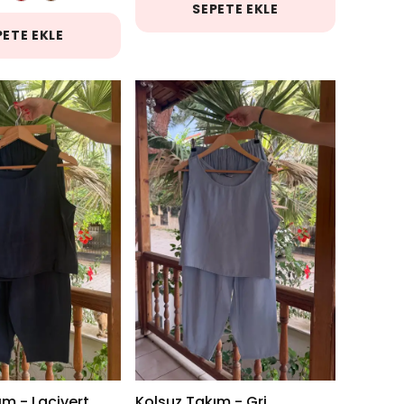
SEPETE EKLE
PETE EKLE
ım - Lacivert
Kolsuz Takım - Gri