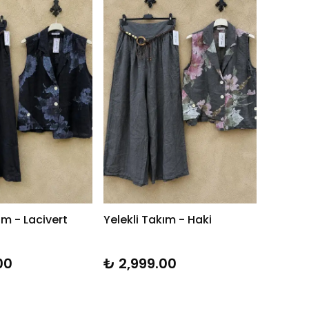
ım - Lacivert
Yelekli Takım - Haki
00
₺ 2,999.00