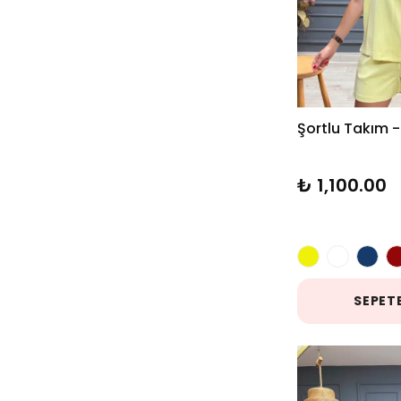
Turkuaz
( 1 )
Turuncu
( 2 )
Şortlu Takım -
Vizon
( 5 )
Yeşil
( 7 )
₺ 1,100.00
SEPETE