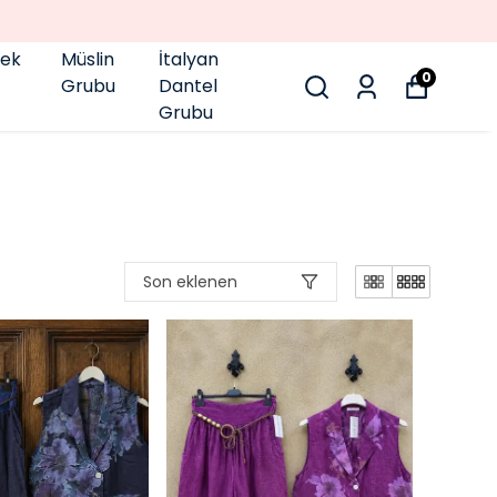
pek
Müslin
İtalyan
0
Grubu
Dantel
Grubu
Son eklenen