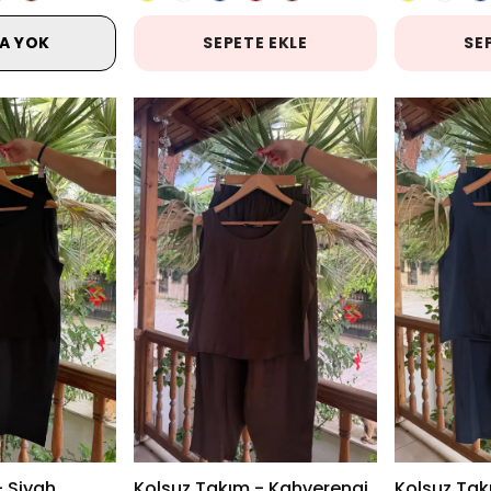
A YOK
SEPETE EKLE
SE
- Siyah
Kolsuz Takım - Kahverengi
Kolsuz Tak