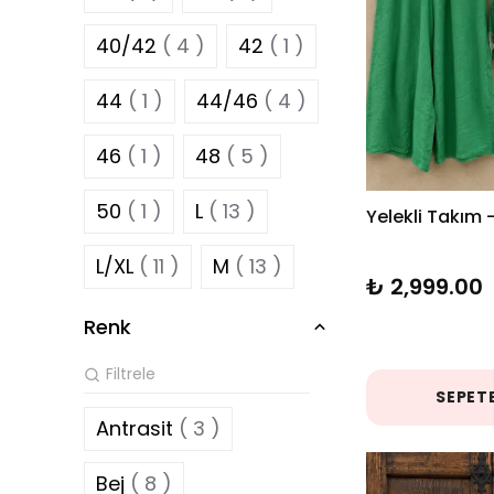
40/42
( 4 )
42
( 1 )
44
( 1 )
44/46
( 4 )
46
( 1 )
48
( 5 )
50
( 1 )
L
( 13 )
Yelekli Takım -
L/XL
( 11 )
M
( 13 )
₺ 2,999.00
S
( 13 )
S/M
( 11 )
Renk
Standart
( 115 )
SEPETE
Antrasit
( 3 )
XL
( 13 )
Bej
( 8 )