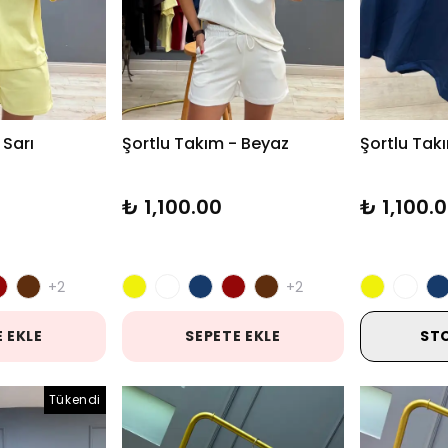
 Sarı
Şortlu Takım - Beyaz
Şortlu Takı
₺ 1,100.00
₺ 1,100.
+2
+2
 EKLE
SEPETE EKLE
ST
Tükendi