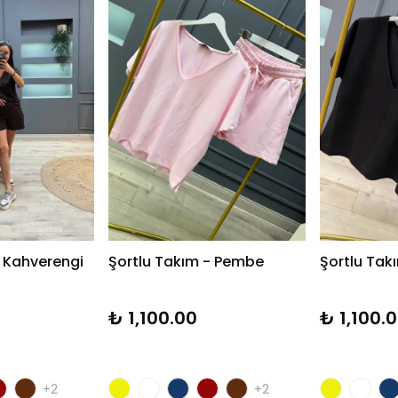
- Kahverengi
Şortlu Takım - Pembe
Şortlu Tak
₺ 1,100.00
₺ 1,100.
+2
+2