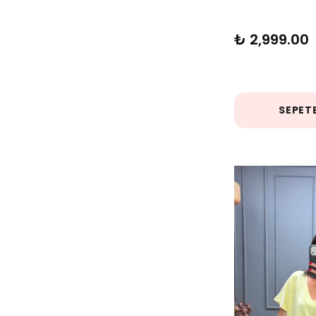
Petrol
( 1 )
₺ 2,999.00
pudra
( 1 )
Renkli
( 1 )
SEPETE
Saks Mavisi
( 1 )
Sarı
( 7 )
Siyah
( 15 )
Somon
( 1 )
Tarçın
( 1 )
Taş
( 3 )