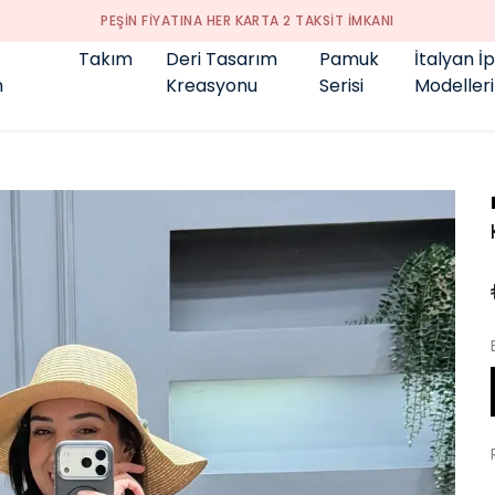
GENÇ BÜYÜK BEDEN 👑
Takım
Deri Tasarım
Pamuk
İtalyan İ
m
Kreasyonu
Serisi
Modelleri