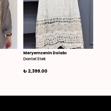
Meryemcenin Dolabı
Mery
Dantel Etek
V Yaka
₺ 2,399.00
₺ 1,4