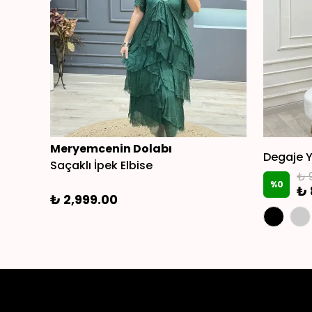
Meryemcenin Dolabı
Degaje Y
Saçaklı İpek Elbise
₺ 
%
0
₺ 
₺ 2,999.00