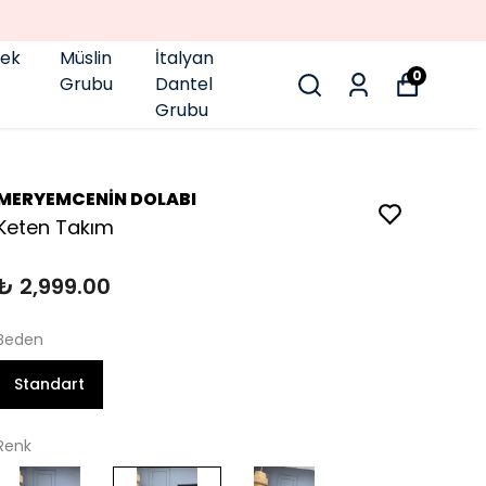
pek
Müslin
İtalyan
0
Grubu
Dantel
Grubu
MERYEMCENİN DOLABI
Keten Takım
₺ 2,999.00
Beden
Standart
Renk