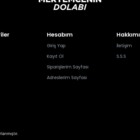
iler
Hesabım
Hakkım
Giriş Yap
İletişim
Kayıt Ol
S.S.S
Siparişlerim Sayfası
Adreslerim Sayfası
rlanmıştır.