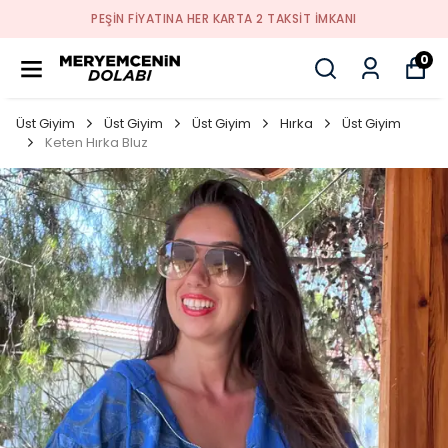
PEŞİN FİYATINA HER KARTA 2 TAKSİT İMKANI
0
Üst Giyim
Üst Giyim
Üst Giyim
Hırka
Üst Giyim
Keten Hırka Bluz