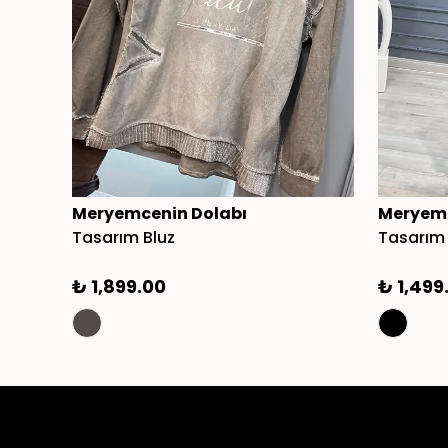
Meryemcenin Dolabı
Meryemc
Tasarım Bluz
Tasarım
₺ 1,899.00
₺ 1,499