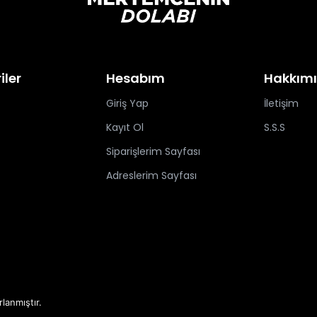
iler
Hesabım
Hakkım
Giriş Yap
İletişim
Kayıt Ol
S.S.S
Siparişlerim Sayfası
Adreslerim Sayfası
rlanmıştır.