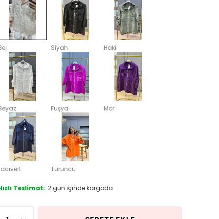
Bej
Siyah
Haki
Beyaz
Fuşya
Mor
Lacivert
Turuncu
Hızlı Teslimat:
2 gün içinde kargoda