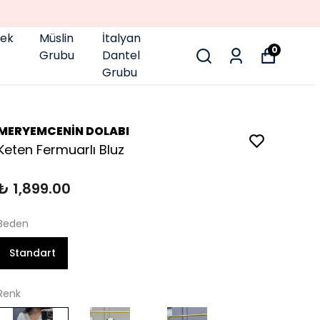
pek
Müslin
İtalyan
0
Grubu
Dantel
Grubu
MERYEMCENİN DOLABI
Keten Fermuarlı Bluz
₺ 1,899.00
Beden
Standart
Renk