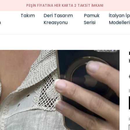
GENÇ BÜYÜK BEDEN 👑
Takım
Deri Tasarım
Pamuk
İtalyan İ
m
Kreasyonu
Serisi
Modelleri