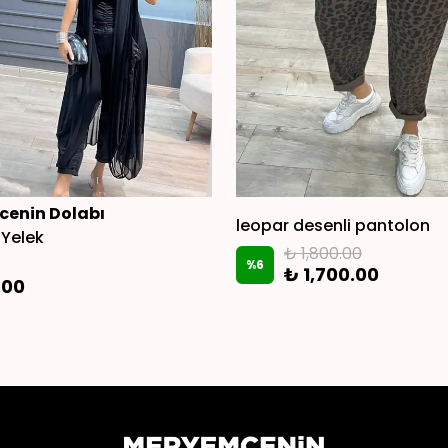
enin Dolabı
leopar desenli pantolon
 Yelek
₺ 1,800.00
%
6
₺ 1,700.00
.00