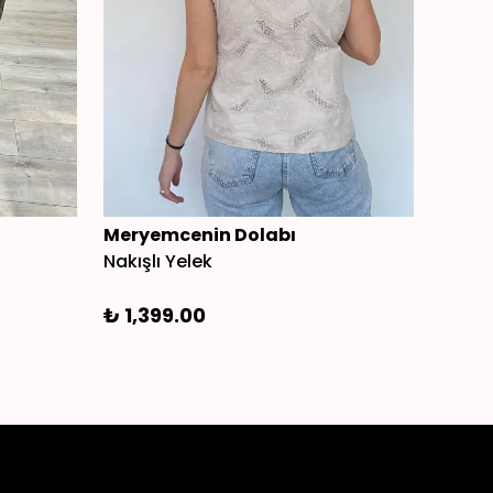
Meryemcenin Dolabı
Mery
Nakışlı Yelek
İtalya
₺ 1,399.00
₺ 1,3