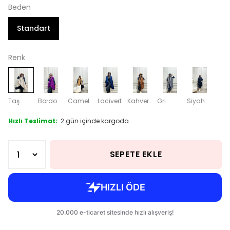
Beden
Standart
Renk
Taş
Bordo
Camel
Lacivert
Kahverengi
Gri
Siyah
Hızlı Teslimat:
2 gün içinde kargoda
SEPETE EKLE