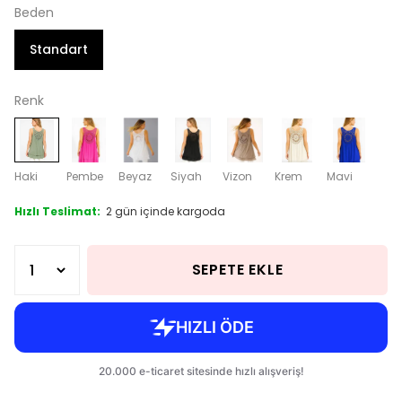
Beden
Standart
Renk
Haki
Pembe
Beyaz
Siyah
Vizon
Krem
Mavi
Hızlı Teslimat:
2 gün içinde kargoda
SEPETE EKLE