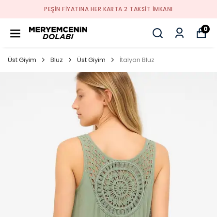
PEŞİN FİYATINA HER KARTA 2 TAKSİT İMKANI
0
Üst Giyim
Bluz
Üst Giyim
İtalyan Bluz