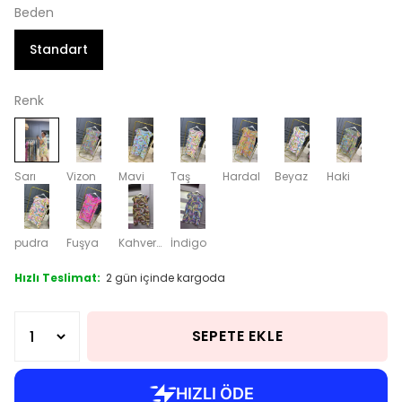
Beden
Standart
Renk
Sarı
Vizon
Mavi
Taş
Hardal
Beyaz
Haki
pudra
Fuşya
Kahverengi
İndigo
Hızlı Teslimat:
2 gün içinde kargoda
SEPETE EKLE