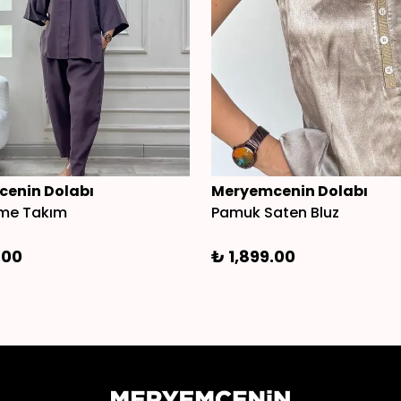
enin Dolabı
Meryemcenin Dolabı
me Takım
Pamuk Saten Bluz
.00
₺ 1,899.00