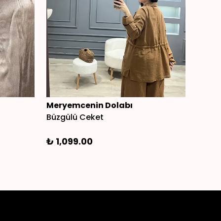
Meryemcenin Dolabı
tek 
Büzgülü Ceket
%
11
₺ 1,099.00