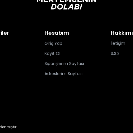
iler
Hesabım
Hakkım
Giriş Yap
İletişim
Kayıt Ol
S.S.S
Siparişlerim Sayfası
Adreslerim Sayfası
rlanmıştır.