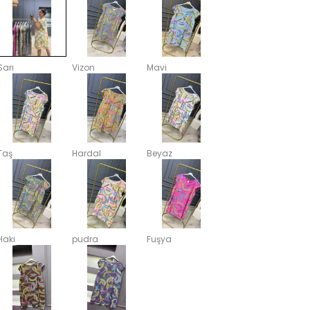
Sarı
Vizon
Mavi
Taş
Hardal
Beyaz
Haki
pudra
Fuşya