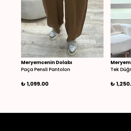
Meryemcenin Dolabı
Meryemc
Paça Pensli Pantolon
Tek Düğ
₺ 1,099.00
₺ 1,250