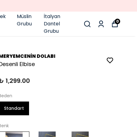
pek
Müslin
İtalyan
0
Grubu
Dantel
Grubu
MERYEMCENİN DOLABI
Desenli Elbise
₺ 1,299.00
Beden
Standart
Renk