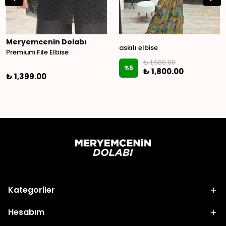
Meryemcenin Dolabı
askılı elbise
Premium File Elbise
₺ 1,900.00
%
5
₺ 1,800.00
₺ 1,399.00
Kategoriler
Hesabım