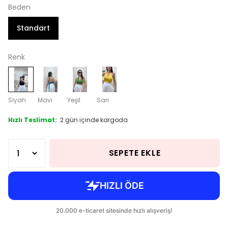
Beden
Standart
Renk
Siyah
Mavi
Yeşil
Sarı
Hızlı Teslimat:
2 gün içinde kargoda
SEPETE EKLE