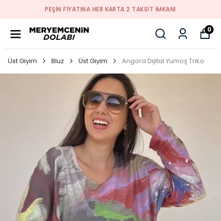
PEŞİN FİYATINA HER KARTA 2 TAKSİT İMKANI
0
Üst Giyim
Bluz
Üst Giyim
Angora Dijital Yumoş Triko