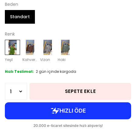
Beden
Standart
Renk
Yeşil
Kahverengi
Vizon
Haki
Hızlı Teslimat:
2 gün içinde kargoda
SEPETE EKLE