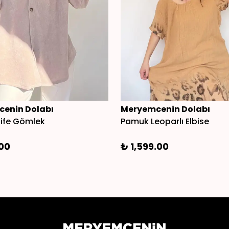
enin Dolabı
Meryemcenin Dolabı
dife Gömlek
Pamuk Leoparlı Elbise
.00
₺ 1,599.00