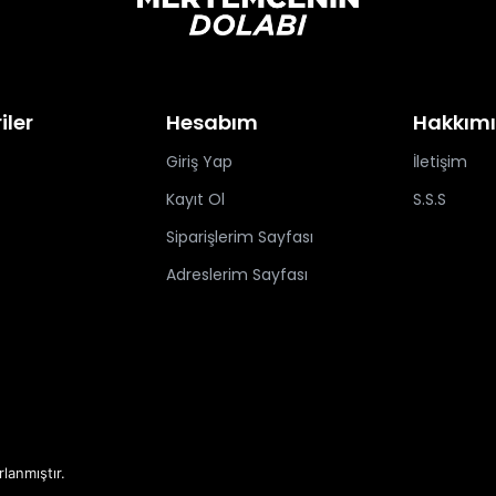
iler
Hesabım
Hakkım
Giriş Yap
İletişim
Kayıt Ol
S.S.S
Siparişlerim Sayfası
Adreslerim Sayfası
rlanmıştır.