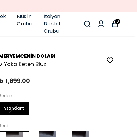
pek
Müslin
İtalyan
0
Grubu
Dantel
Grubu
MERYEMCENİN DOLABI
V Yaka Keten Bluz
₺ 1,699.00
Beden
Standart
Renk