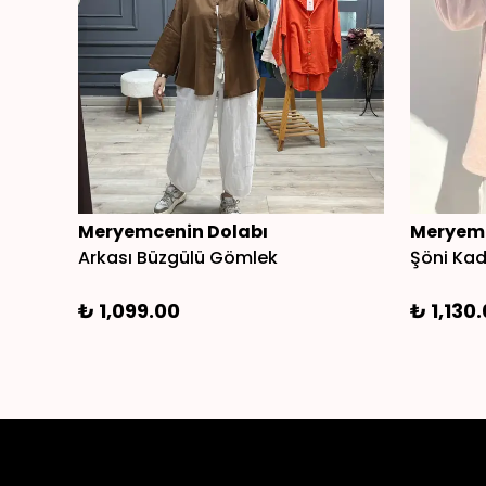
Meryemcenin Dolabı
Meryemc
zak
Arkası Büzgülü Gömlek
Şöni Ka
₺ 1,099.00
₺ 1,130