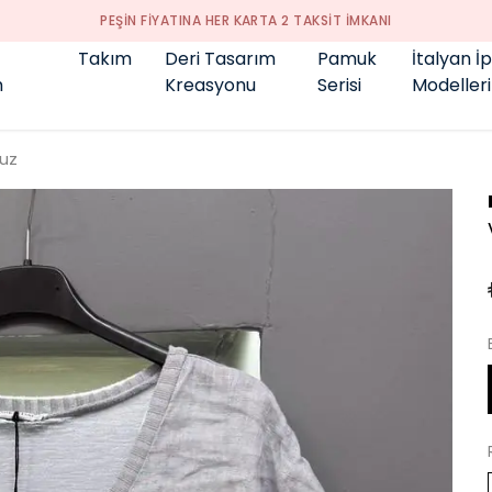
GENÇ BÜYÜK BEDEN 👑
Takım
Deri Tasarım
Pamuk
İtalyan İ
m
Kreasyonu
Serisi
Modelleri
luz