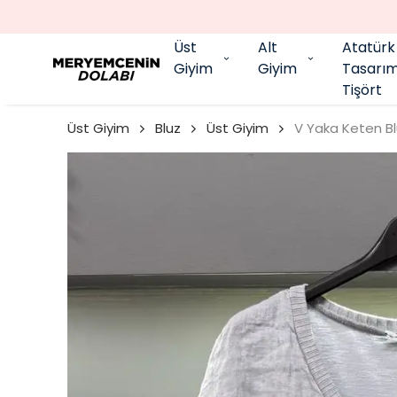
Üst
Alt
Atatürk
Giyim
Giyim
Tasarı
Tişört
Üst Giyim
Bluz
Üst Giyim
V Yaka Keten B