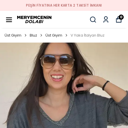
PEŞİN FİYATINA HER KARTA 2 TAKSİT İMKANI
0
Üst Giyim
Bluz
Üst Giyim
V Yaka İtalyan Bluz