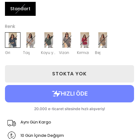
Standart
Renk
Gri
Taş
Koyu yeşil
Vizon
Kırmızı
Bej
STOKTA YOK
Aynı Gün Kargo
10 Gün İçinde Değişim