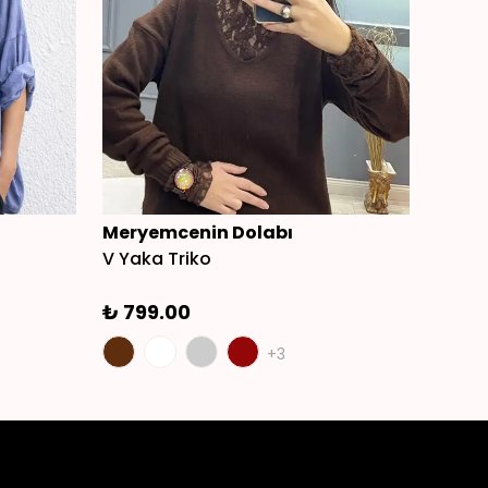
Meryemcenin Dolabı
Mery
V Yaka Triko
Pamuk
₺ 799.00
₺ 2,
+3