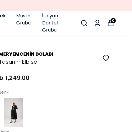
pek
Müslin
İtalyan
0
Grubu
Dantel
Grubu
MERYEMCENİN DOLABI
Tasarım Elbise
₺ 1,249.00
Renk
Siyah