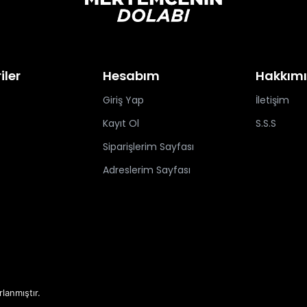
iler
Hesabım
Hakkım
Giriş Yap
İletişim
Kayıt Ol
S.S.S
Siparişlerim Sayfası
Adreslerim Sayfası
rlanmıştır.