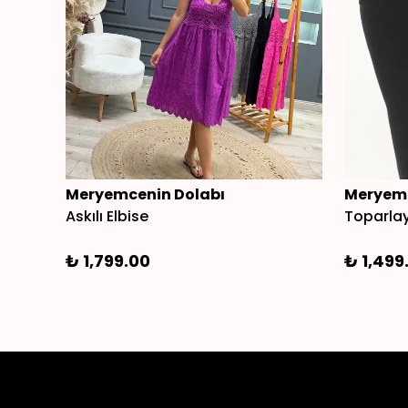
Meryemcenin Dolabı
Meryemc
Askılı Elbise
Toparlay
₺ 1,799.00
₺ 1,499