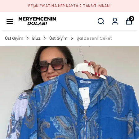
PEŞİN FİYATINA HER KARTA 2 TAKSİT İMKANI
0
Üst Giyim
Bluz
Üst Giyim
Şal Desenli Ceket