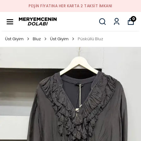
PEŞİN FİYATINA HER KARTA 2 TAKSİT İMKANI
0
Üst Giyim
Bluz
Üst Giyim
Püsküllü Bluz