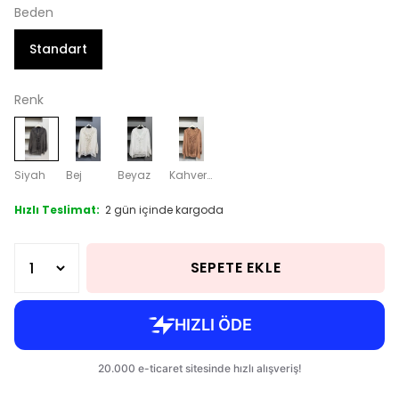
Beden
Standart
Renk
Siyah
Bej
Beyaz
Kahverengi
Hızlı Teslimat:
2 gün içinde kargoda
SEPETE EKLE