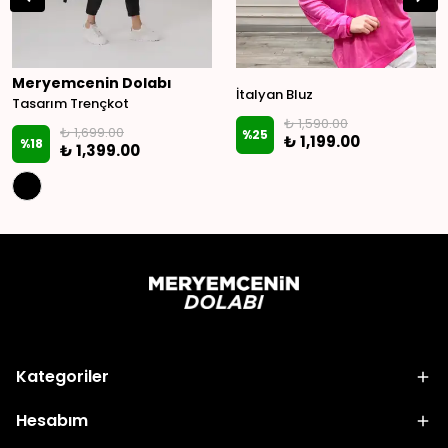
Meryemcenin Dolabı
İtalyan Bluz
Tasarım Trençkot
₺ 1,590.00
₺ 1,699.00
%
25
₺ 1,199.00
%
18
₺ 1,399.00
Kategoriler
Hesabım