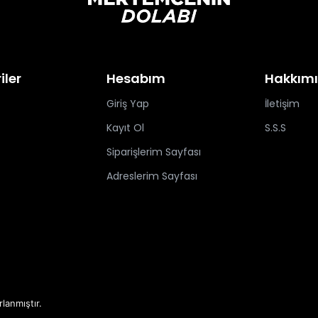
iler
Hesabım
Hakkım
Giriş Yap
İletişim
Kayıt Ol
S.S.S
Siparişlerim Sayfası
Adreslerim Sayfası
rlanmıştır.