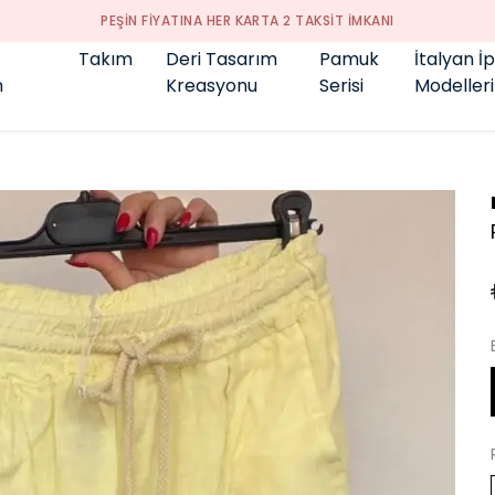
GENÇ BÜYÜK BEDEN 👑
Takım
Deri Tasarım
Pamuk
İtalyan İ
m
Kreasyonu
Serisi
Modelleri