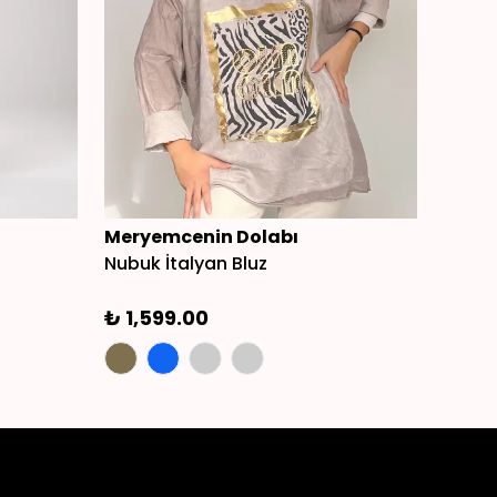
Meryemcenin Dolabı
Mery
Nubuk İtalyan Bluz
Pachw
₺ 1,599.00
₺ 94