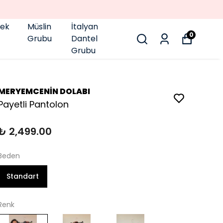
pek
Müslin
İtalyan
0
Grubu
Dantel
Grubu
MERYEMCENİN DOLABI
Payetli Pantolon
₺ 2,499.00
Beden
Standart
Renk