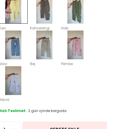
Sarı
Kahverengi
Haki
Mavi
Bej
Pembe
Beyaz
Hızlı Teslimat:
2 gün içinde kargoda