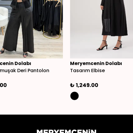
enin Dolabı
Meryemcenin Dolabı
Yumuşak Deri Pantolon
Tasarım Elbise
.00
₺ 1,249.00