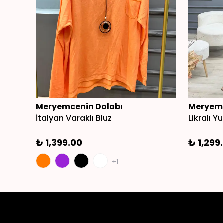
Meryemcenin Dolabı
Meryemc
İtalyan Varaklı Bluz
Likralı 
₺ 1,399.00
₺ 1,299
+1