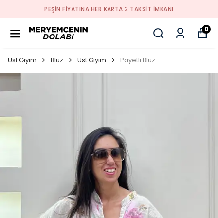
PEŞİN FİYATINA HER KARTA 2 TAKSİT İMKANI
0
Üst Giyim
Bluz
Üst Giyim
Payetli Bluz