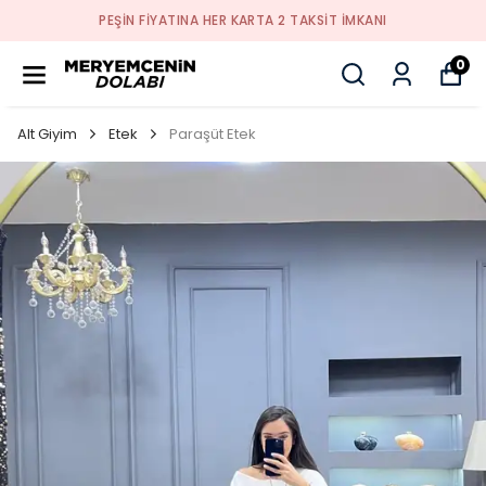
PEŞİN FİYATINA HER KARTA 2 TAKSİT İMKANI
0
Alt Giyim
Etek
Paraşüt Etek