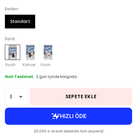
Beden
Standart
Renk
Siyah
Kahverengi
Vizon
Hızlı Teslimat:
2 gün içinde kargoda
SEPETE EKLE