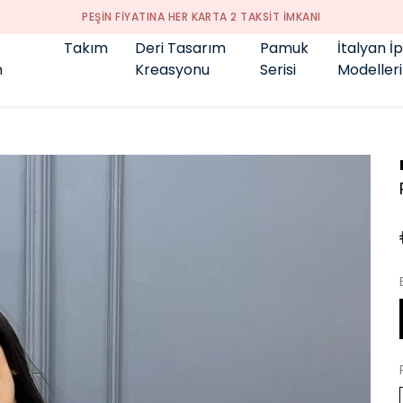
GENÇ BÜYÜK BEDEN 👑
Takım
Deri Tasarım
Pamuk
İtalyan İ
m
Kreasyonu
Serisi
Modelleri