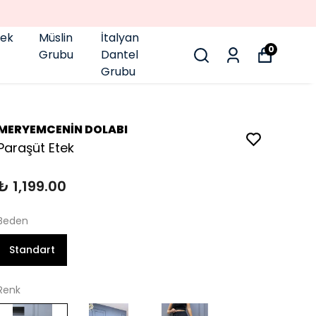
pek
Müslin
İtalyan
0
Grubu
Dantel
Grubu
MERYEMCENİN DOLABI
Paraşüt Etek
₺ 1,199.00
Beden
Standart
Renk