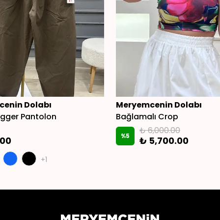
enin Dolabı
Meryemcenin Dolabı
Jogger Pantolon
Bağlamalı Crop
₺ 6,000.00
%
5
.00
₺ 5,700.00
+1