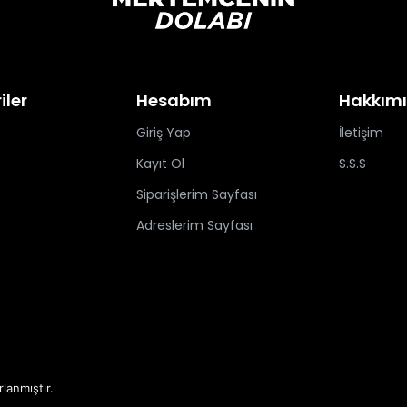
iler
Hesabım
Hakkım
Giriş Yap
İletişim
Kayıt Ol
S.S.S
Siparişlerim Sayfası
Adreslerim Sayfası
rlanmıştır.