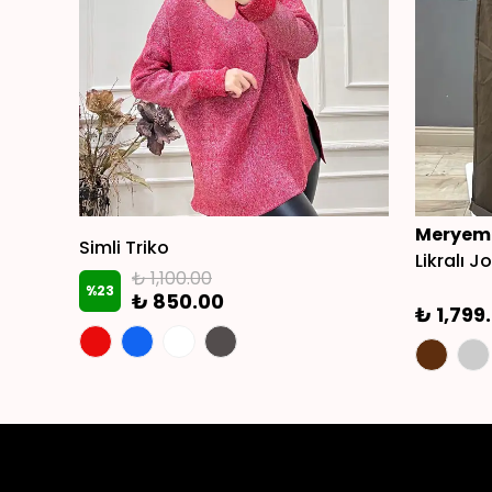
Meryemc
Simli Triko
Likralı 
₺ 1,100.00
%
23
₺ 850.00
₺ 1,799