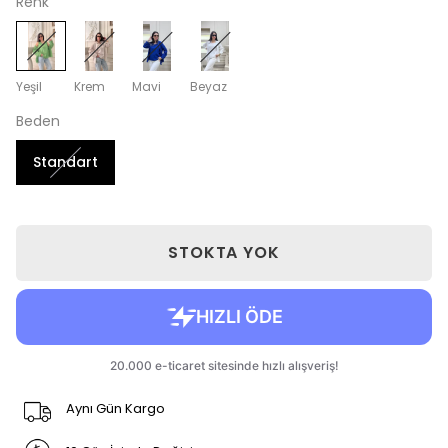
Renk
Yeşil
Krem
Mavi
Beyaz
Beden
Standart
STOKTA YOK
Aynı Gün Kargo