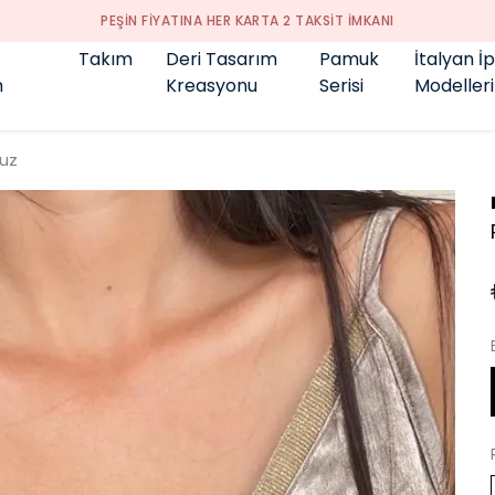
GENÇ BÜYÜK BEDEN 👑
Takım
Deri Tasarım
Pamuk
İtalyan İ
m
Kreasyonu
Serisi
Modelleri
uz