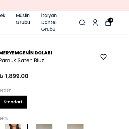
pek
Müslin
İtalyan
0
Grubu
Dantel
Grubu
MERYEMCENİN DOLABI
Pamuk Saten Bluz
₺ 1,899.00
Beden
Standart
Renk