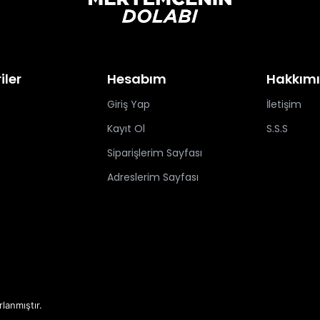
iler
Hesabım
Hakkım
Giriş Yap
İletişim
Kayıt Ol
S.S.S
Siparişlerim Sayfası
Adreslerim Sayfası
rlanmıştır.