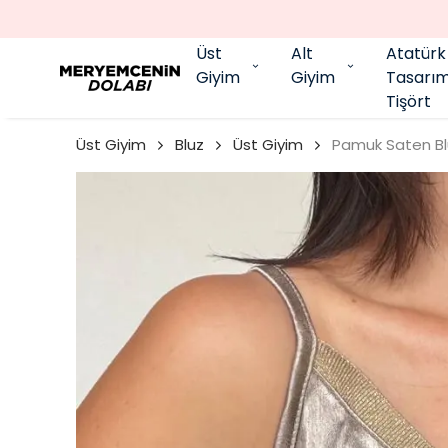
Üst
Alt
Atatürk
Giyim
Giyim
Tasarı
Tişört
Üst Giyim
Bluz
Üst Giyim
Pamuk Saten Bl