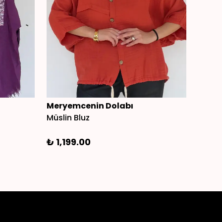
Meryemcenin Dolabı
Mery
Müslin Bluz
Payetl
₺ 1,199.00
₺ 1,5