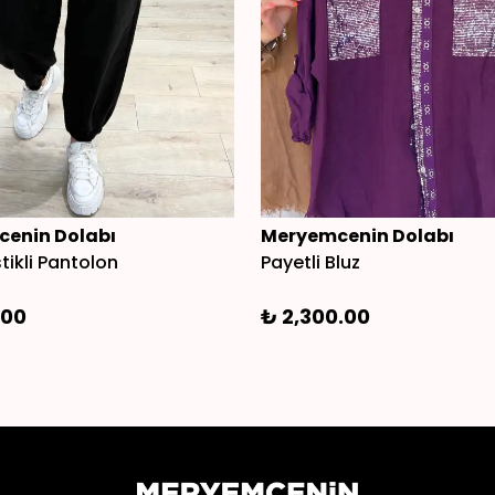
enin Dolabı
Meryemcenin Dolabı
tikli Pantolon
Payetli Bluz
.00
₺ 2,300.00