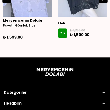
Meryemcenin Dolabı
fileli
Payetli Gömlek Bluz
₺ 1,700.00
%
12
₺ 1,500.00
₺ 1,599.00
Kategoriler
Hesabım