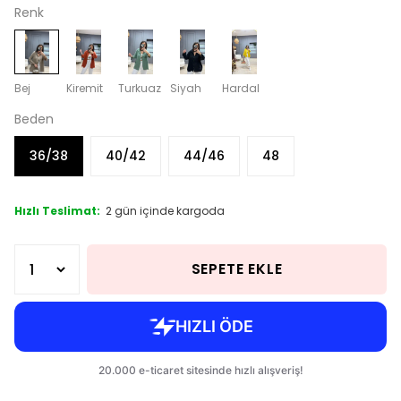
Renk
Bej
Kiremit
Turkuaz
Siyah
Hardal
Beden
36/38
40/42
44/46
48
Hızlı Teslimat:
2 gün içinde kargoda
SEPETE EKLE