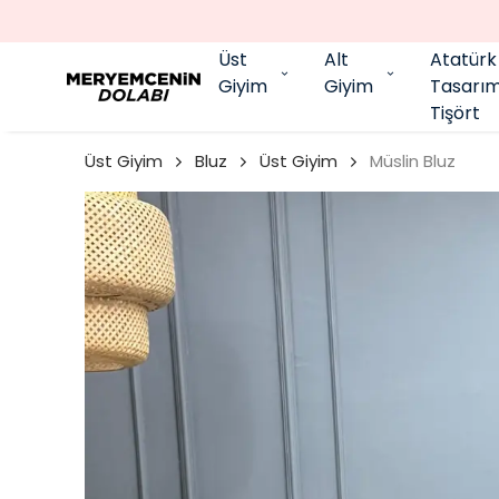
Üst
Alt
Atatürk
Giyim
Giyim
Tasarı
Tişört
Üst Giyim
Bluz
Üst Giyim
Müslin Bluz