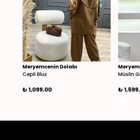
Meryemcenin Dolabı
Meryemc
Cepli Bluz
Müslin G
₺ 1,099.00
₺ 1,599