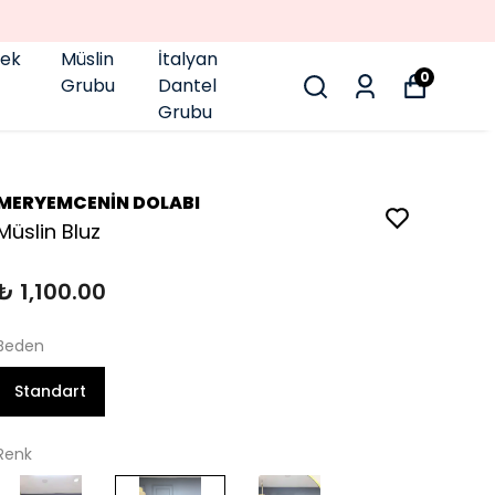
pek
Müslin
İtalyan
0
Grubu
Dantel
Grubu
MERYEMCENİN DOLABI
Müslin Bluz
₺ 1,100.00
Beden
Standart
Renk