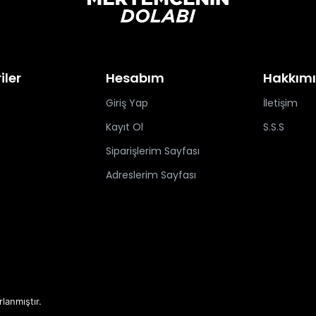
iler
Hesabım
Hakkım
Giriş Yap
İletişim
Kayıt Ol
S.S.S
Siparişlerim Sayfası
Adreslerim Sayfası
rlanmıştır.