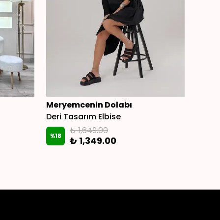
Meryemcenin Dolabı
Mery
Deri Tasarım Elbise
Dante
₺ 1,649.00
%
18
₺ 1,349.00
₺ 1,8