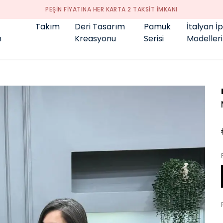
GENÇ BÜYÜK BEDEN 👑
Takım
Deri Tasarım
Pamuk
İtalyan İ
m
Kreasyonu
Serisi
Modelleri