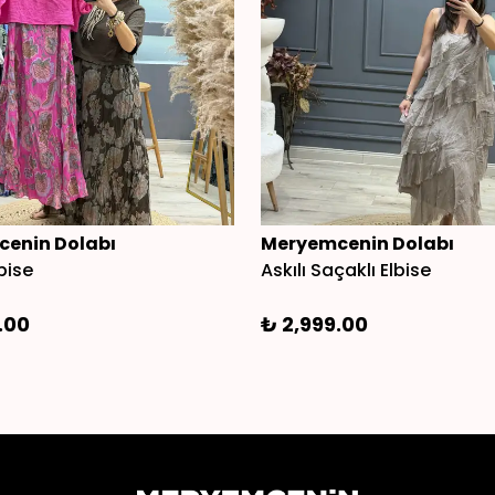
enin Dolabı
Meryemcenin Dolabı
bise
Askılı Saçaklı Elbise
.00
₺ 2,999.00