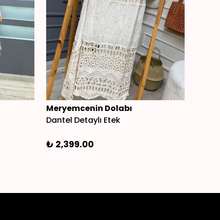
Meryemcenin Dolabı
Mery
Dantel Detaylı Etek
Taş Şe
₺ 2,399.00
₺ 1,7