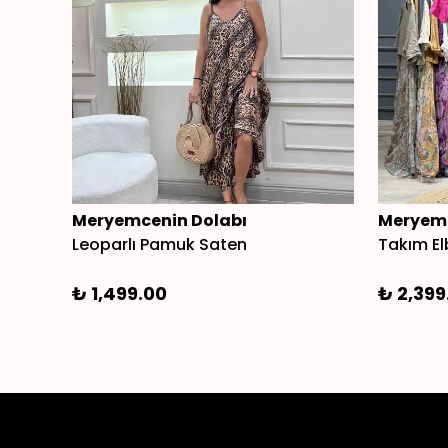
Meryemcenin Dolabı
Meryemc
Leoparlı Pamuk Saten
Takım El
₺ 1,499.00
₺ 2,399