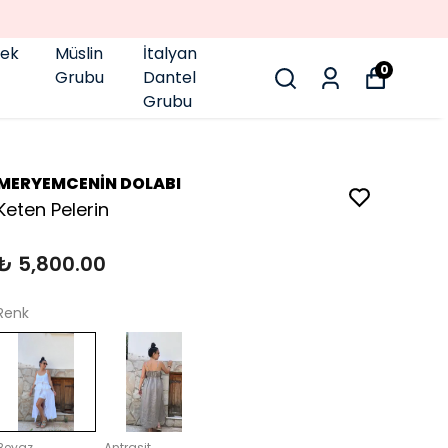
pek
Müslin
İtalyan
0
Grubu
Dantel
Grubu
MERYEMCENİN DOLABI
Keten Pelerin
₺ 5,800.00
Renk
Beyaz
Antrasit