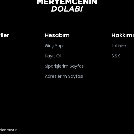
iler
Hesabım
Hakkım
Giriş Yap
İletişim
Kayıt Ol
S.S.S
Siparişlerim Sayfası
Adreslerim Sayfası
rlanmıştır.