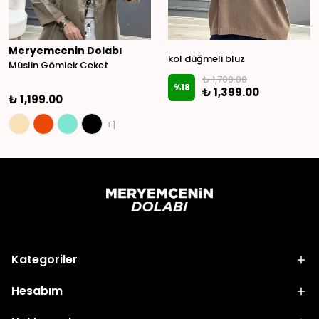
Meryemcenin Dolabı
kol düğmeli bluz
Müslin Gömlek Ceket
₺ 1,700.00
%
18
₺ 1,399.00
₺ 1,199.00
+1
Kategoriler
Hesabım