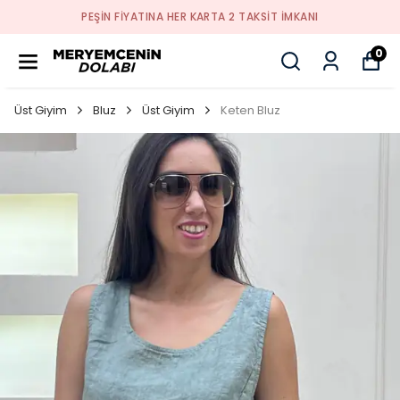
PEŞİN FİYATINA HER KARTA 2 TAKSİT İMKANI
0
Üst Giyim
Bluz
Üst Giyim
Keten Bluz